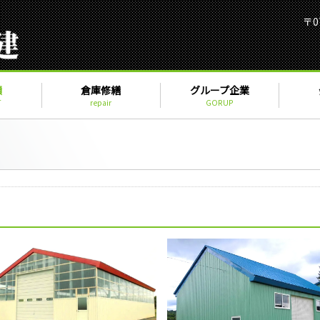
〒0
績
倉庫修繕
グループ企業
T
repair
GORUP